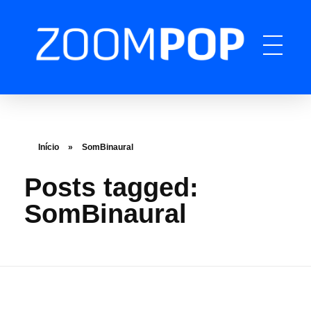
ZOOMPOP
A produtora de podcast completa
Início
»
SomBinaural
Posts tagged:
SomBinaural