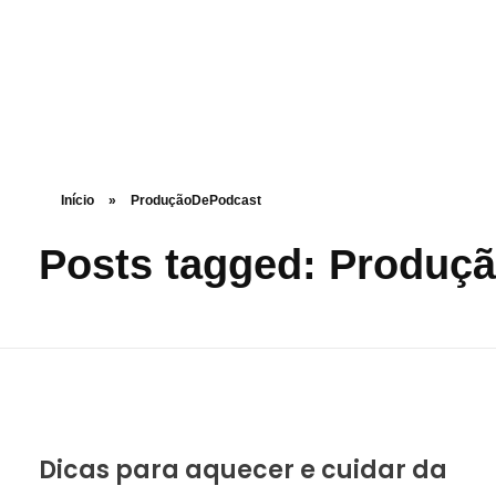
ZOOMPOP
A produtora de podcast completa
Início
»
ProduçãoDePodcast
Posts tagged: Produç
Dicas para aquecer e cuidar da