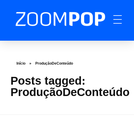
ZOOMPOP
A produtora de podcast completa
Início
»
ProduçãoDeConteúdo
Posts tagged:
ProduçãoDeConteúdo