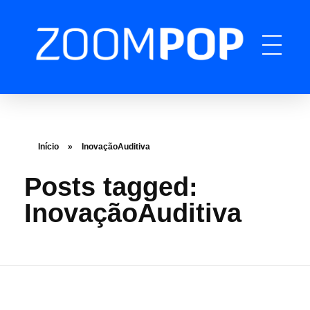
ZOOMPOP
A produtora de podcast completa
Início
»
InovaçãoAuditiva
Posts tagged:
InovaçãoAuditiva