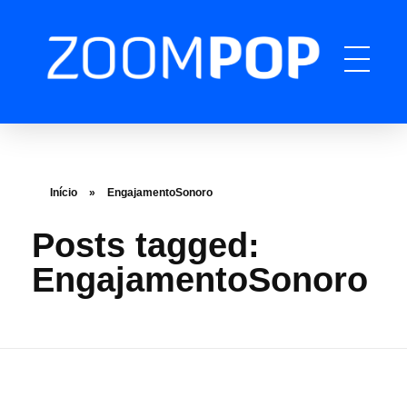
ZOOMPOP
A produtora de podcast completa
Início
»
EngajamentoSonoro
Posts tagged:
EngajamentoSonoro