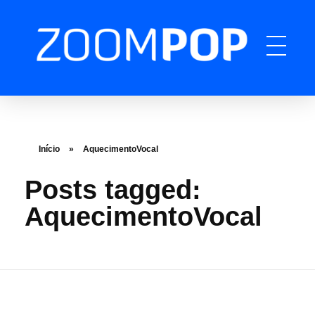
ZOOMPOP
A produtora de podcast completa
Início
»
AquecimentoVocal
Posts tagged:
AquecimentoVocal